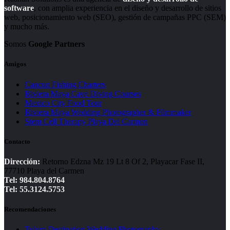
software
, con amplia experiencia en el diseño y desarrollo de sitios
web, posicionamiento web (SEO), gestión de campañas PPC (SEM)
y mucho más.
Somos
Google Partners
Amigos
Cancun Fishing Charters
Riviera Maya Cave Diving Courses
Mexico City Food Tour
Riviera Maya Wedding Photographer & Filmmaker
Stem Cell Therapy Playa Del Carmen
Contacto
Dirección:
Retorno Edzna Mz 19 Lt 8 Of 2, Playacar Fase II,
77710 Playa del Carmen
Tel: 984.804.8764
Tel: 55.3124.5753
Recomendaciones
Tulum Destination Wedding Photography