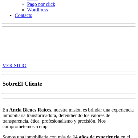
Pago por click
WordPress
Contacto
Ancla Bienes Raíces
Diseño y Desarrollo Web, WordPress (PHP), Diseño Responsive
VER SITIO
Sobre
El Cliente
En
Ancla Bienes Raíces
, nuestra misión es brindar una experiencia
inmobiliaria transformadora, defendiendo los valores de
transparencia, ética, profesionalismo y precisión. Nos
comprometemos a emp
Somos una inmobiliaria con más de
14 años de experiencia
en el