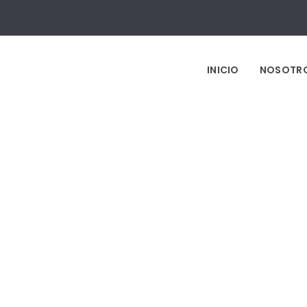
INICIO
NOSOTR
IKARUS CANCUN KITE CENTER
o y Desarrollo Web, WordPress (PHP), Diseño Resp