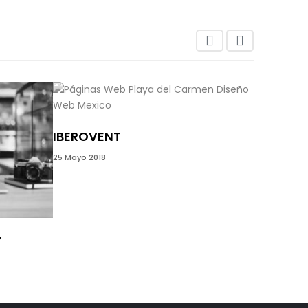
CARIBE 
IBEROVENT
21 Mayo 2017
25 Mayo 2018
Y