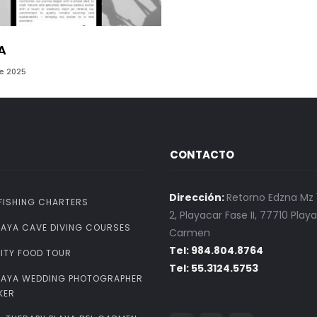
A
e 2025
S
CONTACTO
Dirección:
Retorno Edzna Mz 1
FISHING CHARTERS
2, Playacar Fase II, 77710 Playa
MAYA CAVE DIVING COURSES
Carmen
Tel: 984.804.8764
ITY FOOD TOUR
Tel: 55.3124.5753
MAYA WEDDING PHOTOGRAPHER
KER