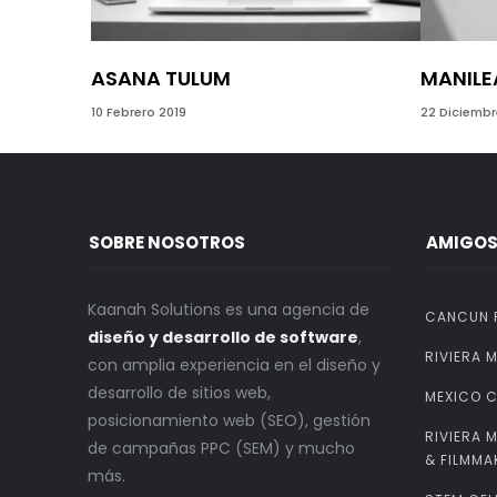
ASANA TULUM
MANILE
10 Febrero 2019
22 Diciembr
SOBRE NOSOTROS
AMIGO
Kaanah Solutions es una agencia de
CANCUN 
diseño y desarrollo de software
,
RIVIERA 
con amplia experiencia en el diseño y
desarrollo de sitios web,
MEXICO C
posicionamiento web (SEO), gestión
RIVIERA 
de campañas PPC (SEM) y mucho
& FILMMA
más.