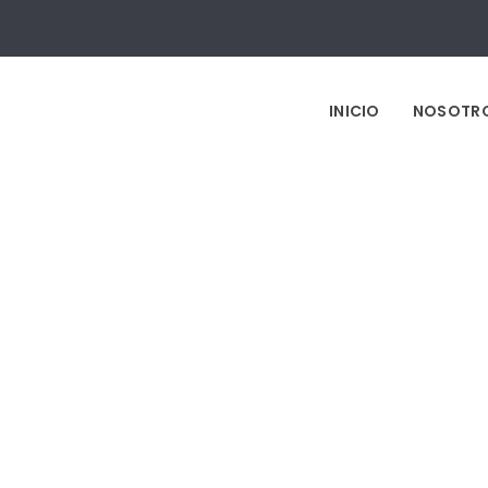
INICIO
NOSOTR
Lets Go Playa
o y Desarrollo Web, WordPress (PHP), Diseño Resp