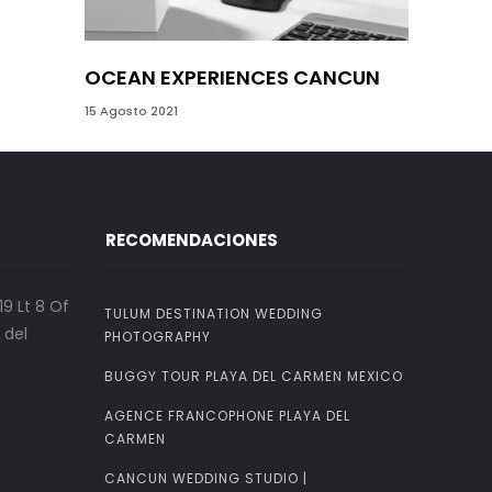
OCEAN EXPERIENCES CANCUN
H&L TO
15 Agosto 2021
10 Marzo 201
RECOMENDACIONES
9 Lt 8 Of
TULUM DESTINATION WEDDING
 del
PHOTOGRAPHY
BUGGY TOUR PLAYA DEL CARMEN MEXICO
AGENCE FRANCOPHONE PLAYA DEL
CARMEN
CANCUN WEDDING STUDIO |