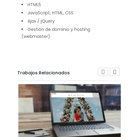
HTML5
JavaScript, HTML, CSS
Ajax / jQuery
Gestión de dominio y hosting
(webmaster)
Trabajos Relacionados
OCEA
20 Mayo 