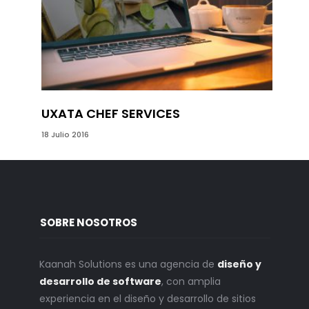
06 Marzo
UXATA CHEF SERVICES
18 Julio 2016
SOBRE NOSOTROS
Kaanah Solutions es una agencia de
diseño y
desarrollo de software
, con amplia
experiencia en el diseño y desarrollo de sitios