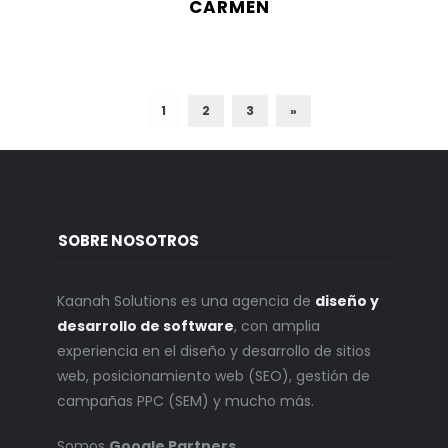
CARMEN
1
2
3
»
SOBRE NOSOTROS
Kaanah Solutions es una agencia de
diseño y
desarrollo de software
, con amplia
experiencia en el diseño y desarrollo de sitios
web, posicionamiento web (SEO), gestión de
campañas PPC (SEM) y mucho más.
Somos
Google Partners