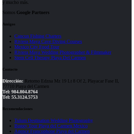
y mucho más.
Somos
Google Partners
Amigos
Cancun Fishing Charters
Riviera Maya Cave Diving Courses
Mexico City Food Tour
Riviera Maya Wedding Photographer & Filmmaker
Stem Cell Therapy Playa Del Carmen
Contacto
Dirección:
Retorno Edzna Mz 19 Lt 8 Of 2, Playacar Fase II,
77710 Playa del Carmen
Tel: 984.804.8764
Tel: 55.3124.5753
Recomendaciones
Tulum Destination Wedding Photography
Buggy Tour Playa del Carmen Mexico
Agence Francophone Playa del Carmen