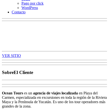
Pago por click
WordPress
Contacto
Ocean Tours México
Diseño y Desarrollo Web, WordPress (PHP), Responsive, Sitio E-commerce,
SEO
VER SITIO
Sobre
El Cliente
Ocean Tours
es un
agencia de viajes localizada
en Playa del
Carmen, especializada en excursiones en toda la región de la Riviera
Maya y la Península de Yucatán. Es uno de los tour operadores más
grandes de la zona.