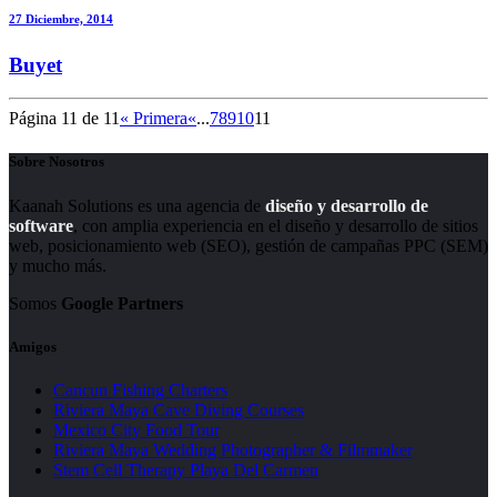
27 Diciembre, 2014
Buyet
Página 11 de 11
« Primera
«
...
7
8
9
10
11
Sobre Nosotros
Kaanah Solutions es una agencia de
diseño y desarrollo de
software
, con amplia experiencia en el diseño y desarrollo de sitios
web, posicionamiento web (SEO), gestión de campañas PPC (SEM)
y mucho más.
Somos
Google Partners
Amigos
Cancun Fishing Charters
Riviera Maya Cave Diving Courses
Mexico City Food Tour
Riviera Maya Wedding Photographer & Filmmaker
Stem Cell Therapy Playa Del Carmen