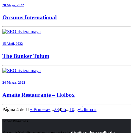
20 Mayo, 2022
Oceanus International
15 Abril, 2022
The Bunker Tulum
24 Marzo, 2022
Amaite Restaurante – Holbox
Página 4 de 11
« Primera
«
...
2
3
4
5
6
...
10
...
»
Última »
Sobre Nosotros
Kaanah Solutions es una agencia de
diseño y desarrollo de