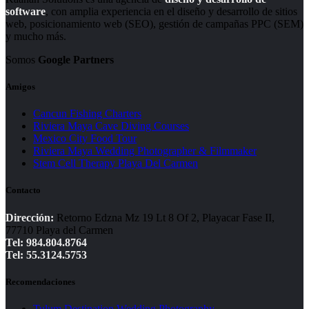
software
, con amplia experiencia en el diseño y desarrollo de sitios
web, posicionamiento web (SEO), gestión de campañas PPC (SEM)
y mucho más.
Somos
Google Partners
Amigos
Cancun Fishing Charters
Riviera Maya Cave Diving Courses
Mexico City Food Tour
Riviera Maya Wedding Photographer & Filmmaker
Stem Cell Therapy Playa Del Carmen
Contacto
Dirección:
Retorno Edzna Mz 19 Lt 8 Of 2, Playacar Fase II,
77710 Playa del Carmen
Tel: 984.804.8764
Tel: 55.3124.5753
Recomendaciones
Tulum Destination Wedding Photography